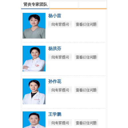
肾炎专家团队
杨小苗
杨洪芬
孙作花
王学鹏