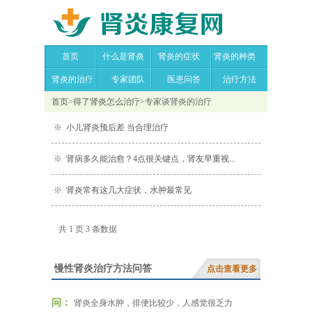
首页
什么是肾炎
肾炎的症状
肾炎的种类
肾炎的治疗
专家团队
医患问答
治疗方法
首页
>
得了肾炎怎么治疗
>
专家谈肾炎的治疗
※
小儿肾炎预后差 当合理治疗
※
肾病多久能治愈？4点很关键点，肾友早重视...
※
肾炎常有这几大症状，水肿最常见
共 1 页 3 条数据
慢性肾炎治疗方法问答
点击查看更多
问：
肾炎全身水肿，排便比较少，人感觉很乏力