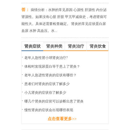
答：
病情分析：水肿的常见原因 心源性 肝源性 内分泌
肾源性。如果没有心脏 肝脏 甲亢甲减病史，考虑肾病可
能性大。具体还需要检查确定。 肾炎的常见症状蛋白尿
血尿 水肿 高血压。水...
肾炎症状
肾炎种类
肾炎治疗
肾炎饮食
·
老年人急性肾小球肾炎治疗?
·
体检时发现尿蛋白等于患上了肾炎？
·
老年人急进性肾炎的症状有哪些？
·
患者们对肾炎的症状了解多少
·
小儿肾炎的症状你了解多少
·
哪几个肾炎的症状可以诊断出患了肾炎
·
慢性肾炎的症状会出现哪些表现
点击查看更多>>